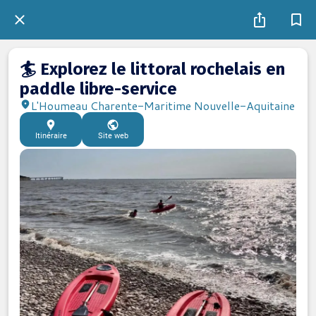
🏄 Explorez le littoral rochelais en
paddle libre-service
L'Houmeau Charente-Maritime Nouvelle-Aquitaine
Itinéraire
Site web