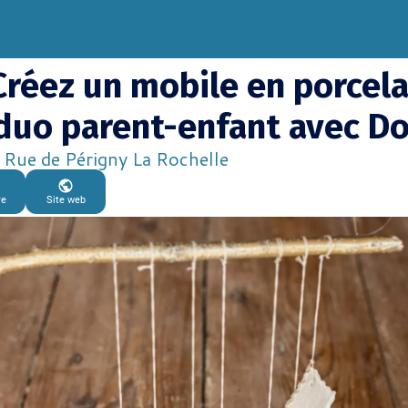
Créez un mobile en porcel
duo parent-enfant avec Do
Rue de Périgny La Rochelle
re
Site web