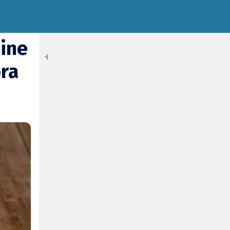
aine
ra