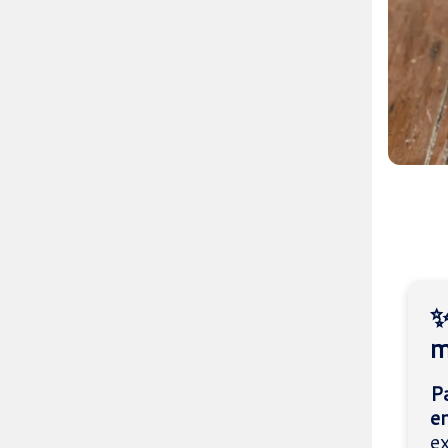
✨
m
P
en
e