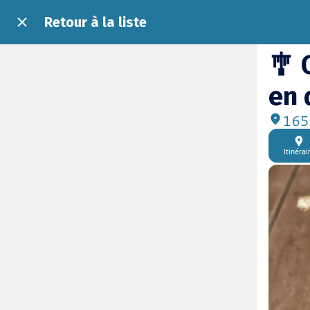
Retour à la liste
🎐 
en 
165 
Itinérai