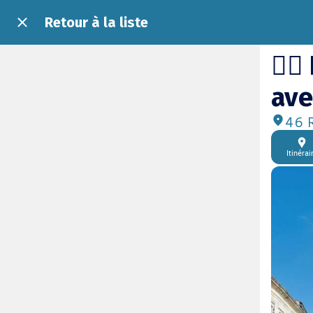
Retour à la liste
🚶‍
ave
46 R
Itinérai