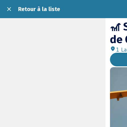
Retour à la liste
🎢 
de 
1 La