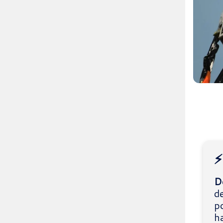
⚡
Dé
d
po
h