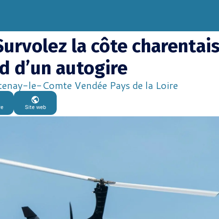
Survolez la côte charentai
d d’un autogire
enay-le-Comte Vendée Pays de la Loire
re
Site web