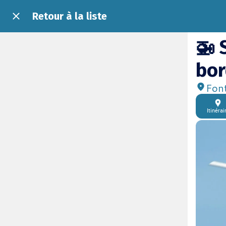
Retour à la liste
🚁 
bor
Font
Itinérai