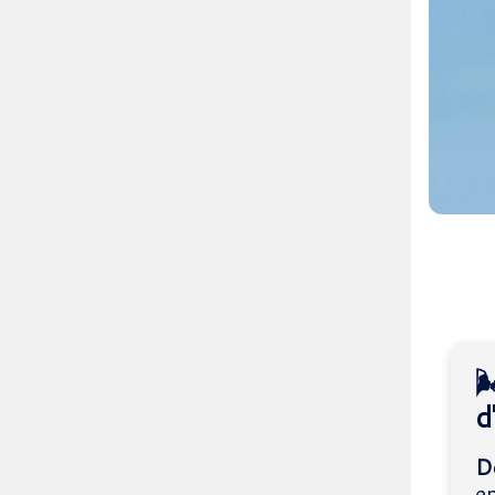

d
D
en