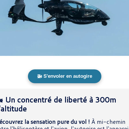
🚁 S'envoler en autogire
️ Un concentré de liberté à 300m
'altitude
écouvrez la sensation pure du vol !
À mi-chemin
tre l'hélicoptère et l'avion, l'autogire est l'apparei