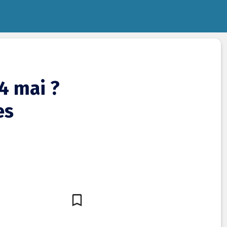
14 mai ?
es