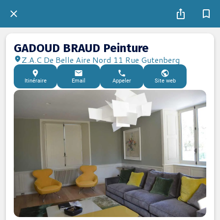
GADOUD BRAUD Peinture
Z.A.C De Belle Aire Nord 11 Rue Gutenberg
Itinéraire
Email
Appeler
Site web