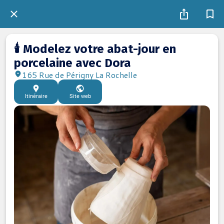
🕯️ Modelez votre abat-jour en
porcelaine avec Dora
165 Rue de Périgny La Rochelle
Itinéraire
Site web