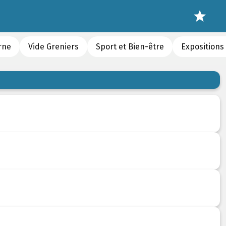
rne
Vide Greniers
Sport et Bien-être
Expositions 