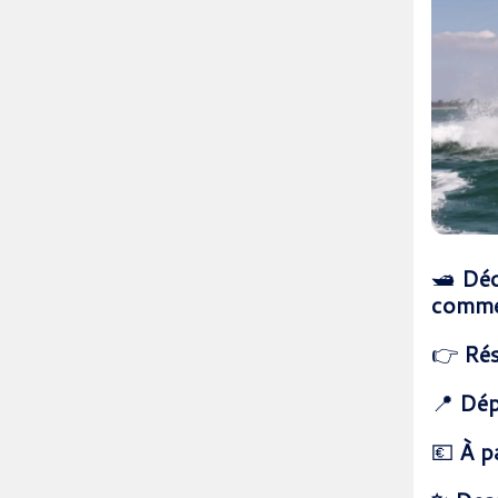
🛥️
Déc
comme
👉
Rés
📍
Dép
💶
À p