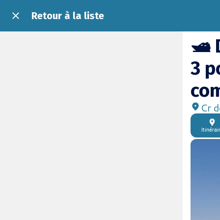
Retour à la liste
🛥️
3 p
co
Cr d
Itinérai