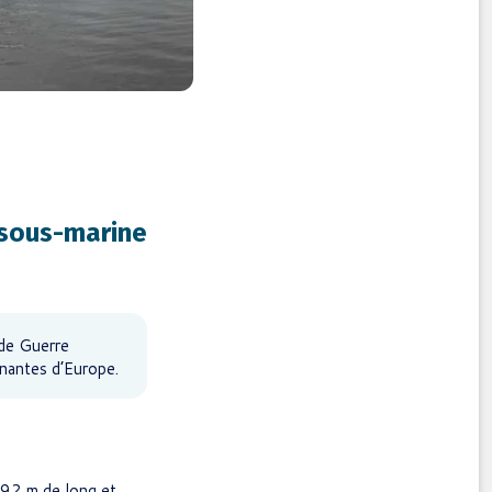
 sous-marine
de Guerre
nnantes d’Europe.
192 m de long et