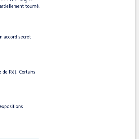
rtiellement tourné.
un accord secret
.
e de Ré). Certains
 expositions