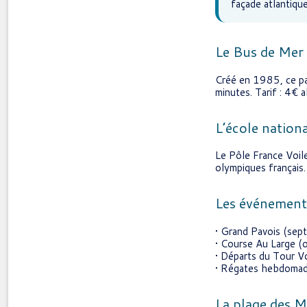
façade atlantiq
Le Bus de Mer
Créé en 1985, ce pas
minutes. Tarif : 4€ 
L’école nationa
Le Pôle France Voile
olympiques français.
Les événement
• Grand Pavois (sep
• Course Au Large (
• Départs du Tour Vo
• Régates hebdomada
La plage des 