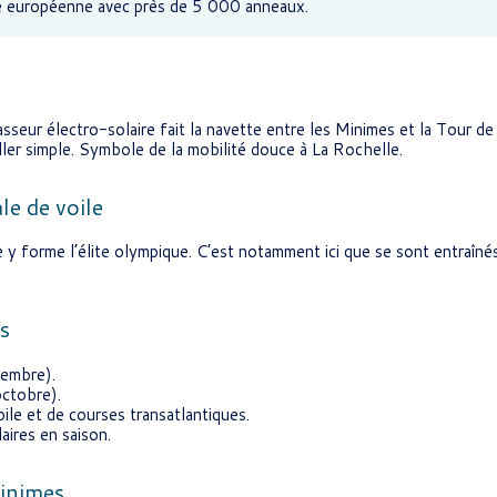
ue européenne avec près de 5 000 anneaux.
seur électro-solaire fait la navette entre les Minimes et la Tour de
aller simple. Symbole de la mobilité douce à La Rochelle.
le de voile
 y forme l’élite olympique. C’est notamment ici que se sont entraînés
s
tembre).
octobre).
ile et de courses transatlantiques.
ires en saison.
Minimes