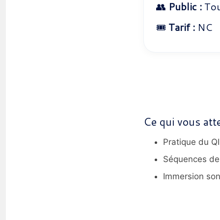
👥
Public :
Tout
🎟️
Tarif :
NC
Ce qui vous att
Pratique du QI 
Séquences de T
Immersion son