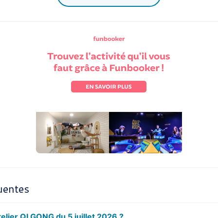
uentes
telier QI GONG du 5 juillet 2026 ?