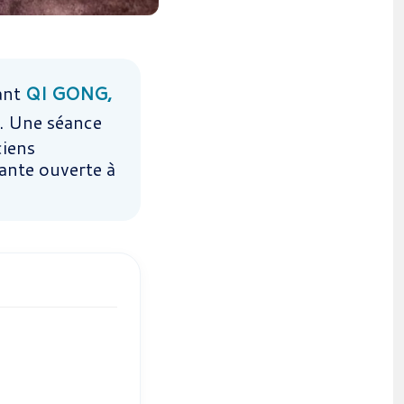
iant
QI GONG,
. Une séance
ciens
ante ouverte à