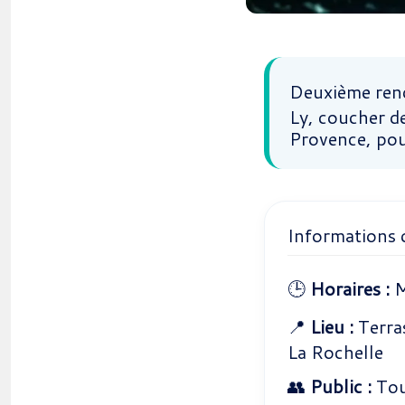
Deuxième re
Ly, coucher de
Provence, pou
Informations 
🕒
Horaires :
M
📍
Lieu :
Terras
La Rochelle
👥
Public :
Tou