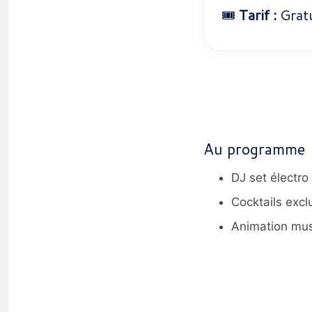
🎟️
Tarif :
Gratu
Au programme
DJ set électro
Cocktails excl
Animation mus