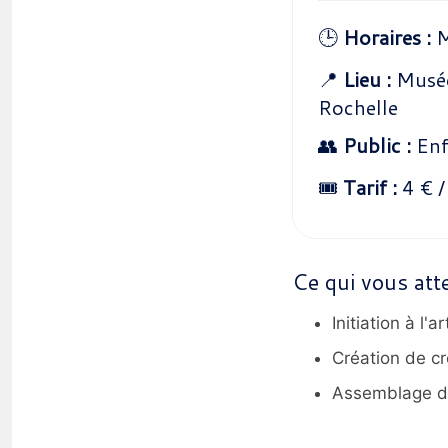
🕒
Horaires :
M
📍
Lieu :
Musée
Rochelle
👥
Public :
Enf
🎟️
Tarif :
4 € /
Ce qui vous att
Initiation à l'
Création de cr
Assemblage d'