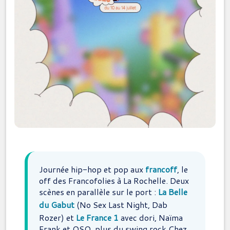
Journée hip-hop et pop aux
francoff
, le
off des Francofolies à La Rochelle. Deux
scènes en parallèle sur le port :
La Belle
du Gabut
(No Sex Last Night, Dab
Rozer) et
Le France 1
avec dori, Naïma
Frank et OSO, plus du swing rock Chez