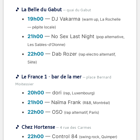
🎵
La Belle du Gabut
— quai du Gabut
19h00
— DJ Vakarma
(warm up, La Rochelle
— pépite locale)
21h00
— No Sex Last Night
(pop alternative,
Les Sables-d'Olonne)
22h00
— Dab Rozer
(rap electro alternatif,
Sète)
🎵
Le France 1 · bar de la mer
— place Bernard
Moitessier
20h00
— dori
(rap, Luxembourg)
21h00
— Naïma Frank
(R&B, Montréal)
22h00
— OSO
(rap alternatif, Paris)
🎵
Chez Hortense
— 4 rue des Carmes
22h00
— Control 84
(swing rock, Quimper)