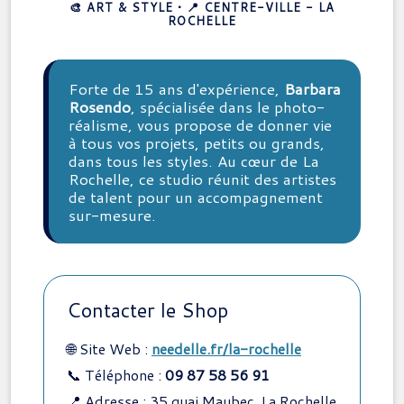
🎨 ART & STYLE • 📍 CENTRE-VILLE - LA
ROCHELLE
Forte de 15 ans d'expérience,
Barbara
Rosendo
, spécialisée dans le photo-
réalisme, vous propose de donner vie
à tous vos projets, petits ou grands,
dans tous les styles. Au cœur de La
Rochelle, ce studio réunit des artistes
de talent pour un accompagnement
sur-mesure.
Contacter le Shop
🌐 Site Web :
needelle.fr/la-rochelle
📞 Téléphone :
09 87 58 56 91
📍 Adresse : 35 quai Maubec, La Rochelle